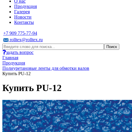
О нас
Продукция
Галерея
Новости
Контакты
+7 909 775-77-94
rolltex@rolltex.ru
задать вопрос
Главная
Продукция
Полиуретановые ленты для обмотки валов
Купить PU-12
Купить PU-12