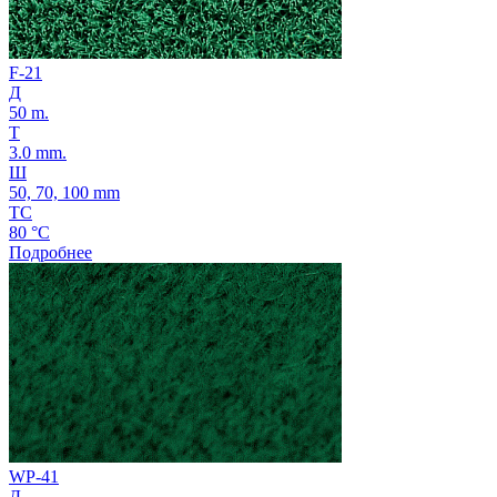
F-21
Д
50 m.
Т
3.0 mm.
Ш
50, 70, 100 mm
ТС
80 °C
Подробнее
WP-41
Д