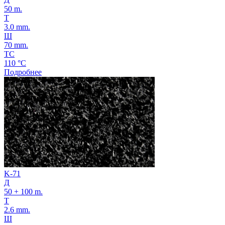
50 m.
Т
3.0 mm.
Ш
70 mm.
ТС
110 °C
Подробнее
K-71
Д
50 + 100 m.
Т
2.6 mm.
Ш