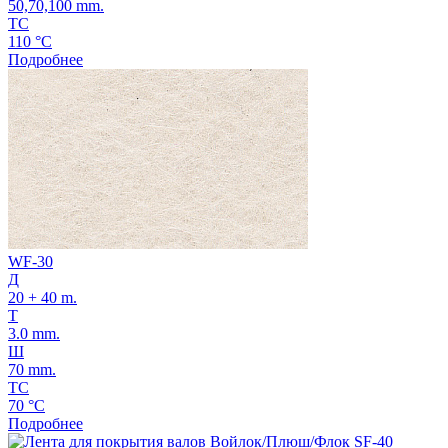
50,70,100 mm.
ТС
110 °C
Подробнее
WF-30
Д
20 + 40 m.
Т
3.0 mm.
Ш
70 mm.
ТС
70 °C
Подробнее