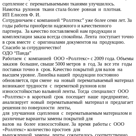
сцепление с перематываемыми тканями улучшилось.
Намотка рулонов ткани стала более ровная и плотная.
ИП Елисеев Ф. И.
Сотрудничаем с компанией “Роллтекс” уже более семи лет. За
годы работы приобрели надежного и качественного
партнера. За качество поставляемой нам продукции и
комплектации заказа всегда спокойны. Лента поступает точно
в срок вместе с оригиналами документов на продукцию.
Спасибо за сотрудничество!
ОДО “Панда”
Работаем с компанией ООО «Роллтекс» с 2009 года. Объемы
заказов большие, свыше 5000 метров в год. За все эти годы
поставки точно в срок. Качество покрытий для валов на
высшем уровне. Линейка нашей продукции постоянно
обновляется, при смене на новый перематываемый материал
возникают трудности с перемоткой рулонов или
износостойкостью вальяной ленты. Тогда специалист ООО
«Роллтекс» в короткий срок посещает наше предприятие,
анализирует новый перематываемый материал и предлагает
решения по поверхности ленты,
для улучшения сцепления с перематываемым материалом и
различные варианты замены покрытий для
валов на более износостойкие. За время работы с ООО
«Роллтекс» количество простоев для
вынужденной замены ленты сократилось, соответственно