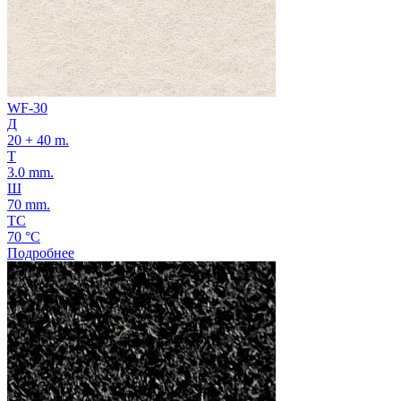
WF-30
Д
20 + 40 m.
Т
3.0 mm.
Ш
70 mm.
ТС
70 °C
Подробнее