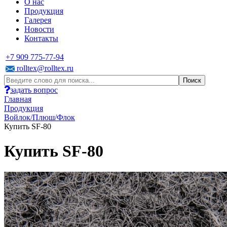
О нас
Продукция
Галерея
Новости
Контакты
+7 909 775-77-94
rolltex@rolltex.ru
задать вопрос
Главная
Продукция
Войлок/Плюш/Флок
Купить SF-80
Купить SF-80