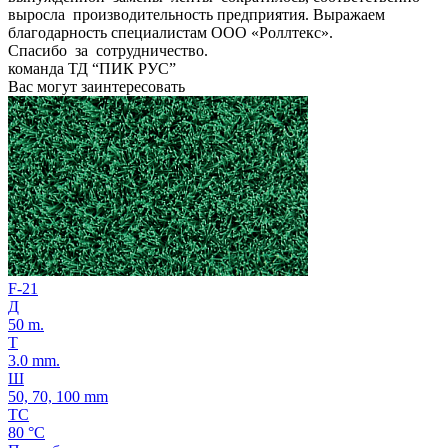
выросла производительность предприятия. Выражаем
благодарность специалистам ООО «Роллтекс».
Спасибо за сотрудничество.
команда ТД “ПИК РУС”
Вас могут заинтересовать
F-21
Д
50 m.
Т
3.0 mm.
Ш
50, 70, 100 mm
ТС
80 °C