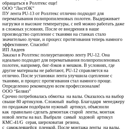
обращаться в Роллтекс еще!
ООО “ЛистОК”
ПУ лента PU-13 от Роллтекс отлично подходит для
перематывания полипропиленовых полотен. Выдерживает
нагрузки и высокие температуры, с ней можно работать даже
в сложных условиях. После ее внедрения в наше
производство сцепление с тканями на станках стало
значительно лучше, и процесс протягивания теперь намного
эффективнее. Спасибо!
ИП Авдеев
Заказал в Роллтекс полиуретановую ленту PU-12. Она
идеально подходит для перематывания полипропиленовых
полотен, например, биг-бэков и мешков. В условиях, где
другие материалы не работают, PU-12 справляется на
отлично. После установки лента улучшила сцепление с
тканями, и процесс протягивания стал намного проще.
Определенно рекомендую всем профессионалам!
ООО “Белвяз”
Срочно потребовалась обмотка на валы. Оказалось на выбор
свыше 80 артикулов. Сложный выбор. Благодаря менеджеру
по продажам подобрали нужный артикул, объяснили
как правильно сделать демонтаж старой ленты, монтаж
новой ленты на вал. Выбрали самый ходовой артикул
КМС-41/G серая, шероховатая резина,
с самоклеящейся пленкой. После монтажа ленты на валы,